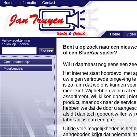
Home
Informatie
Contact
Home
Video
Vul uw zoekterm in
en klik op ‘Zoeken’.
Bent u op zoek naar een nieuwe 
of een BlueRay speler?
Consumenten tips
Wil u daarnaast nog eens een zee
Muurbeugels
Het internet staat boordevol met 
uw eigen vertrouwde omgeving te 
is zo ruim dat we ons kunnen voor
meer ziet. Wij hebben voor u al e
assortiment. Wij kijken daarbij ni
product, maar ook naar de service 
hebben we dat de door u aangesch
als dit dan toch gebeurt willen wi
fabrikant is dan een pré.
Uit de vele mogelijkheden is het be
aangeboden krijgt dat helemaal aan