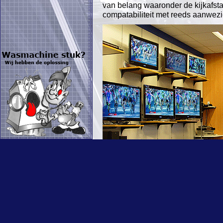
van belang waaronder de kijkafsta
compatabiliteit met reeds aanwezi
U kunt op deze site al veel infor
goede keuze te maken. Natuurlijk 
waar veel apparaten ook nog eens
beleving van het design compleet.
apparaten in een proefopstelling 
mogelijk maakt. U kunt deze wens
verkoper.