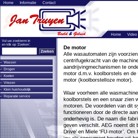
Home
Informatie
Contact
Home
Video
Vul uw zoekterm in
en klik op ‘Zoeken’.
De motor
Alle wasautomaten zijn voorzien
centrifugekracht van de machine
Wassen
aandrijvingmechanismen te onder
Drogen
motor d.m.v. koolborstels en de
Koelen
motor (koolborstelloze motor).
Vriezen
Klein huishoudelijk
Waar voorheen alle wasmachin
Reparatie service
koolborstels en een snaar zien 
motoren. De voordelen van dit sy
functioneren door de directe aand
onderhevig is. De naam die fabr
geven verschilt. AEG noemt dit b
Drive’ en Miele ‘FU-motor’. Om h