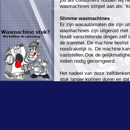
jou als consument houden wij he
wasmachines simpel aan als: ‘koo
Slimme wasmachines
Er zijn wasautomaten die zijn ui
wasmachines zijn uitgerust met 
houdt verschillende dingen zelf 
de trommel. De machine beslist 
noodzakelijk is. De machine kan 
vaststellen.Ook de gelijkmatigh
indien nodig gecorrigeerd.
Het nadeel van deze 'zelfdenke
stuk langer kunnen duren en dat
goed schoon wordt. De reden hie
afneemt. Vaak is de oplossing om
of om aan te geven dat je in he
spoelen. Je zult merken dat de 
Wanneer een wasmachine weinig 
mogelijkheid om aan te koeken 
aanrader om de wasmachine af e